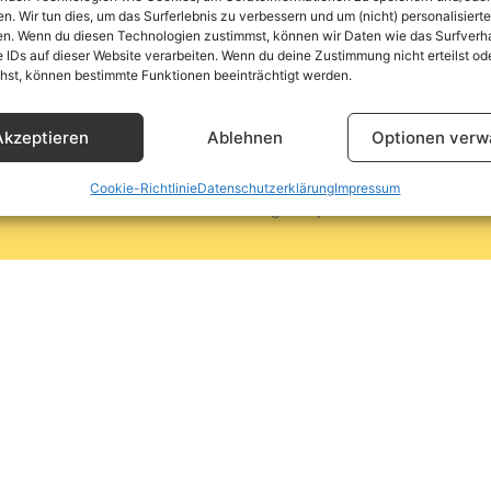
Hafenstraße 12
App Herunterladen
en. Wir tun dies, um das Surferlebnis zu verbessern und um (nicht) personalisier
Wolfsburg
,
38442
n. Wenn du diesen Technologien zustimmst, können wir Daten wie das Surfverha
e IDs auf dieser Website verarbeiten. Wenn du deine Zustimmung nicht erteilst od
Kontaktieren Sie uns
hst, können bestimmte Funktionen beeinträchtigt werden.
Akzeptieren
Ablehnen
Optionen verw
Cookie-Richtlinie
Datenschutzerklärung
Impressum
ed.
Datenschutzerklärung
Impressum
Cookie-Rich