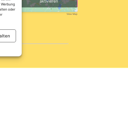
aktivieren
te Werbung
lten oder
er
View Map
alten
tlinie