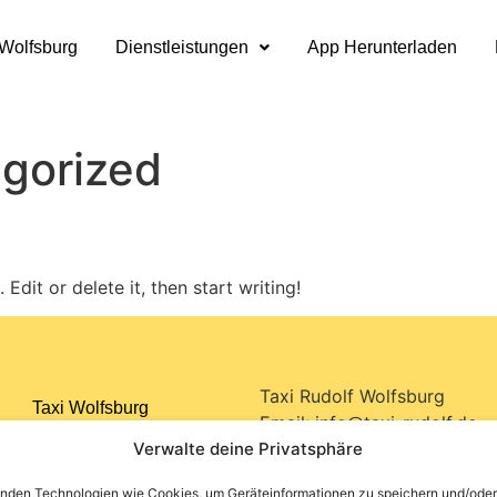
 Wolfsburg
Dienstleistungen
App Herunterladen
gorized
Edit or delete it, then start writing!
Taxi Rudolf Wolfsburg
Taxi Wolfsburg
Email:
info@taxi-rudolf.de
Verwalte deine Privatsphäre
Tel:
+49 5361 8905920
Dienstleistungen
Url:
https://taxi-rudolf.de/
nden Technologien wie Cookies, um Geräteinformationen zu speichern und/oder