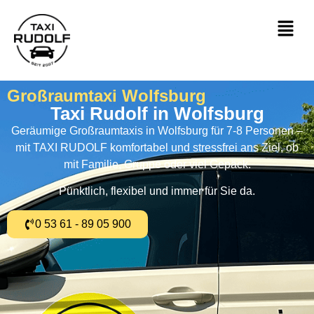
Großraumtaxi Wolfsburg
Taxi Rudolf in Wolfsburg
Geräumige Großraumtaxis in Wolfsburg für 7-8 Personen –
mit TAXI RUDOLF komfortabel und stressfrei ans Ziel, ob
mit Familie, Gruppe oder viel Gepäck.
Pünktlich, flexibel und immer für Sie da.
0 53 61 - 89 05 900